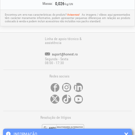
0,026
Massa:
kg/UN
Encontrou um erro nas características do produto?
Avise-nos!
As imagens / vídeos aqui apresentados
têm carácter meramente informativo, podem apresentar pequenas diferenças em relação ao produto
colocado à venda e podem incluir acessórios não incluídos nos packs standard.
Linha de apoio técnico &
assistência
suport@honest.ro
Segunda - Sexta
08:00 - 17:30
Redes sociais
Resolução de litígios
INFORMAÇÃO