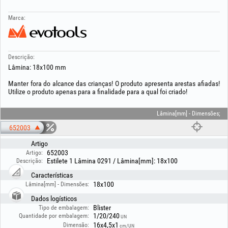
Marca:
Descrição:
Lâmina: 18x100 mm
Manter fora do alcance das crianças! O produto apresenta arestas afiadas!
Utilize o produto apenas para a finalidade para a qual foi criado!
Lâmina[mm] - Dimensões;
652003
Artigo
652003
Artigo:
Estilete 1 Lâmina 0291 / Lâmina[mm]: 18x100
Descrição:
Características
18x100
Lâmina[mm] - Dimensões:
Dados logísticos
Blister
Tipo de embalagem:
1/20/240
Quantidade por embalagem:
UN
16x4,5x1
Dimensão:
cm/UN