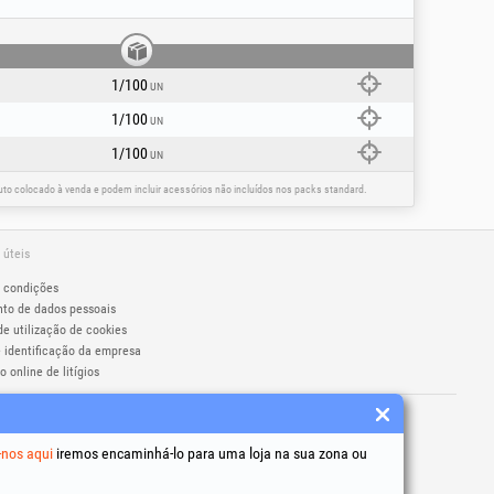
1/100
UN
1/100
UN
1/100
UN
o colocado à venda e podem incluir acessórios não incluídos nos packs standard.
 úteis
 condições
to de dados pessoais
de utilização de cookies
 identificação da empresa
 online de litígios
os são marcas registadas Honest General
279406
-nos aqui
iremos encaminhá-lo para uma loja na sua zona ou