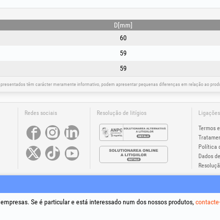
D[mm]
60
59
59
apresentados têm carácter meramente informativo, podem apresentar pequenas diferenças em relação ao produt
Redes sociais
Resolução de litígios
Ligações
Termos e
Tratamen
Política 
Dados de
Resolução
®
®
®
®
®
®
s +Plus
, EvoSanitary +Plus
, EvoSelect
, EPTO
, EPTO Plus
, PowerForProfessionals
e os respetivos logótip
Trading SRL.
ight 1994-2026
Honest General Trading SRL. Todos os direitos reservados. CUI: 6615609, Reg.Com.: J1994025
a empresas. Se é particular e está interessado num dos nossos produtos,
contacte