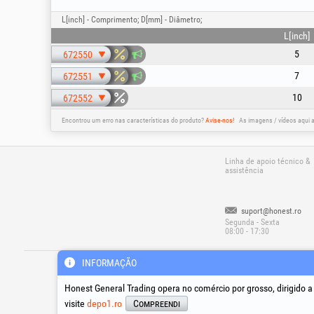
L[inch] - Comprimento; D[mm] - Diâmetro;
L[inch]
5
672550
7
672551
10
672552
Encontrou um erro nas características do produto?
Avise-nos!
As imagens / vídeos aqui 
Linha de apoio técnico &
assistência
suport@honest.ro
Segunda - Sexta
08:00 - 17:30
®
®
®
HGT
, EvoTools
, EvoSanitary
, EvoTool
INFORMAÇÃO
Copyr
Honest General Trading opera no comércio por grosso, dirigido 
visite
depo1.ro
Compreendi