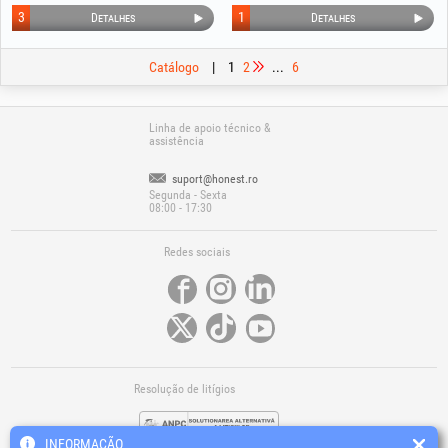
3
1
Detalhes
Detalhes
Catálogo
|
1
2
...
6
Linha de apoio técnico &
assistência
suport@honest.ro
Segunda - Sexta
08:00 - 17:30
Redes sociais
Resolução de litígios
INFORMAÇÃO