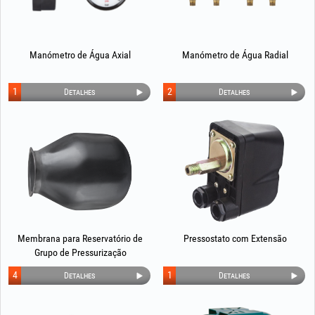
Manómetro de Água Axial
Manómetro de Água Radial
1
2
Detalhes
Detalhes
Membrana para Reservatório de
Pressostato com Extensão
Grupo de Pressurização
EvoSanitary®
4
1
Detalhes
Detalhes