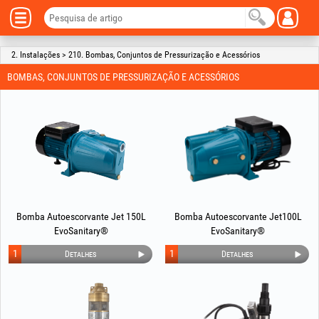
2. Instalações > 210. Bombas, Conjuntos de Pressurização e Acessórios
BOMBAS, CONJUNTOS DE PRESSURIZAÇÃO E ACESSÓRIOS
Bomba Autoescorvante Jet 150L
Bomba Autoescorvante Jet100L
EvoSanitary®
EvoSanitary®
1
1
Detalhes
Detalhes