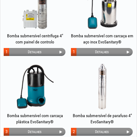
Bomba submersível centrífuga 4"
Bomba submersível com carcaça em
com painel de controlo
aço inox EvoSanitary®
EvoSanitary®
1
1
Detalhes
Detalhes
Bomba submersível com carcaça
Bomba submersível de parafuso 4"
plástica EvoSanitary®
EvoSanitary®
3
2
Detalhes
Detalhes