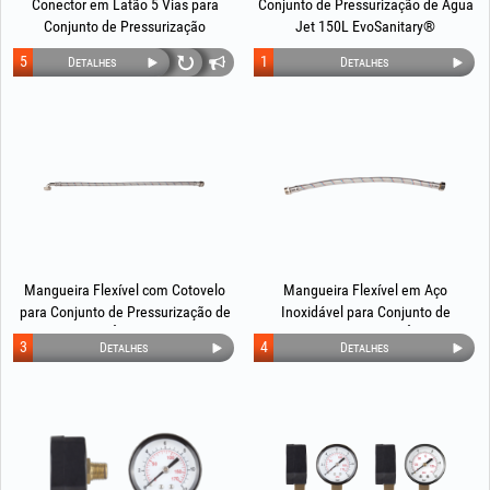
Conector em Latão 5 Vias para
Conjunto de Pressurização de Água
Conjunto de Pressurização
Jet 150L EvoSanitary®
Doméstico
5
1
Detalhes
Detalhes
Mangueira Flexível com Cotovelo
Mangueira Flexível em Aço
para Conjunto de Pressurização de
Inoxidável para Conjunto de
Água
Pressurização de Água
3
4
Detalhes
Detalhes